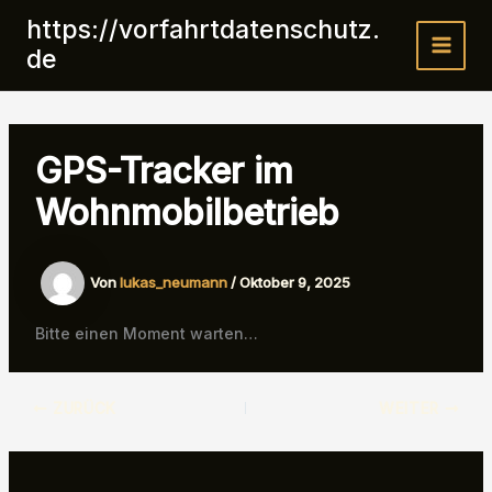
Zum
https://vorfahrtdatenschutz.
Inhalt
de
Main
springen
Menu
GPS-Tracker im
Wohnmobilbetrieb
Von
lukas_neumann
/
Oktober 9, 2025
Bitte einen Moment warten…
ZURÜCK
WEITER